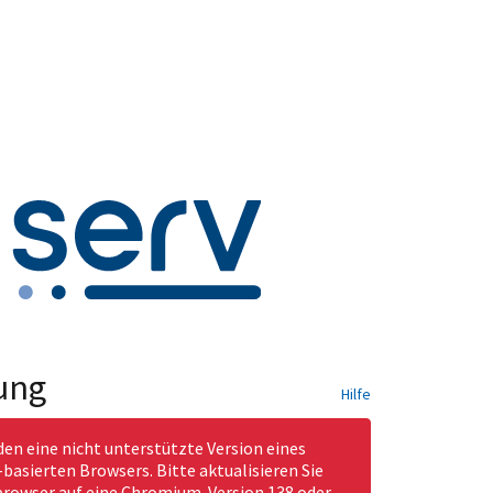
ung
Hilfe
den eine nicht unterstützte Version eines
asierten Browsers. Bitte aktualisieren Sie
rowser auf eine Chromium-Version 138 oder